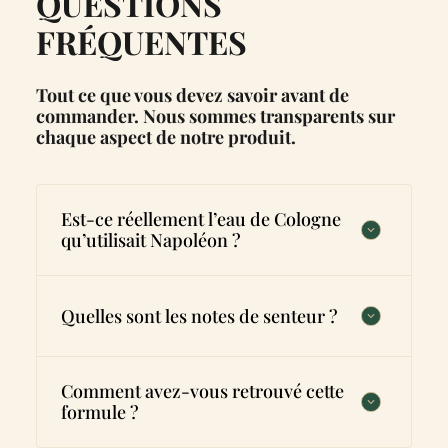
QUESTIONS
FRÉQUENTES
Tout ce que vous devez savoir avant de
commander. Nous sommes transparents sur
chaque aspect de notre produit.
Est-ce réellement l’eau de Cologne
qu’utilisait Napoléon ?
Oui, cette eau de Cologne a été créée
spécialement pour l’empereur lors de son
Quelles sont les notes de senteur ?
exil à Sainte-Hélène. Cette formule est
conservée à l’Osmothèque de Versailles,
conservatoire international des parfums.
Cette eau de Cologne est fraîche, légère et
Elle reste inchangée depuis sa création en
subtile. Composée uniquement d’ingrédients
Comment avez-vous retrouvé cette
1819.
naturels, notamment d’huiles essentielles
formule ?
d’agrumes et d’épices.