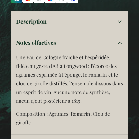
Description
Napoléon Bonaparte avait une obsession
Notes olfactives
discrète : son Eau de Cologne. Découverte lors
des campagnes d'Italie, elle l'accompagne
Une Eau de Cologne fraîche et hespéridée,
partout, à raison de frictions quotidiennes et
fidèle au geste d'Ali à Longwood : l'écorce des
abondantes après le bain, jusqu'à soixante
agrumes exprimée à l'éponge, le romarin et le
flacons par mois.
clou de girofle distillés, l'ensemble dissous dans
un esprit de vin. Aucune note de synthèse,
À Sainte-Hélène, en exil, cette Eau vient
aucun ajout postérieur à 1819.
pourtant à manquer : impossible à trouver sur
l'île, trop long à faire venir d'Europe. Son
Composition : Agrumes, Romarin, Clou de
second valet de chambre, le Mamelouk Ali —
girofle
Louis-Étienne Saint-Denis — en recompose
alors une version artisanale, à partir des