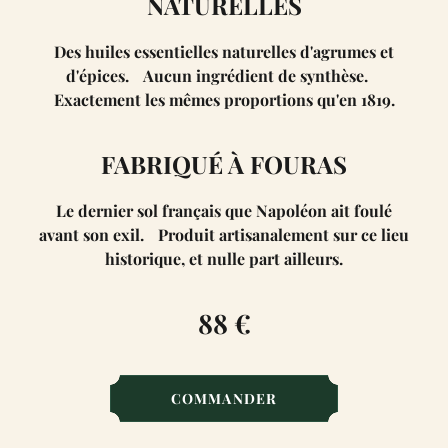
NATURELLES
Des huiles essentielles naturelles d'agrumes et
d'épices. Aucun ingrédient de synthèse.
Exactement les mêmes proportions qu'en 1819.
FABRIQUÉ À FOURAS
Le dernier sol français que Napoléon ait foulé
avant son exil. Produit artisanalement sur ce lieu
historique, et nulle part ailleurs.
88 €
COMMANDER