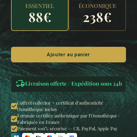
ESSENTIEL
ÉCONOMIQUE
88
€
238
€
Ajouter au panier
Livraison offerte / Expédition sous 24h
Coffret collector + certificat d'authenticité
Osmothèque inclus
Formule certifiée authentique par l'Osmothèque ·
Fabriquée en France
Paiement 100% sécurisé — CB, PayPal, Apple Pay