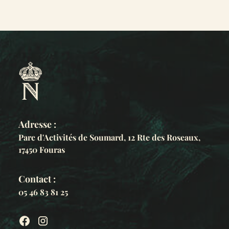
Cette formule a été découverte durant une
vente aux enchères à Versailles, de
documents et objets ayant appartenus à
Louis-Etienne Saint Denis, le Mamelouk Ali.
Adresse :
Parc d'Activités de Soumard, 12 Rte des Roseaux,
17450 Fouras
Contact :
05 46 83 81 25