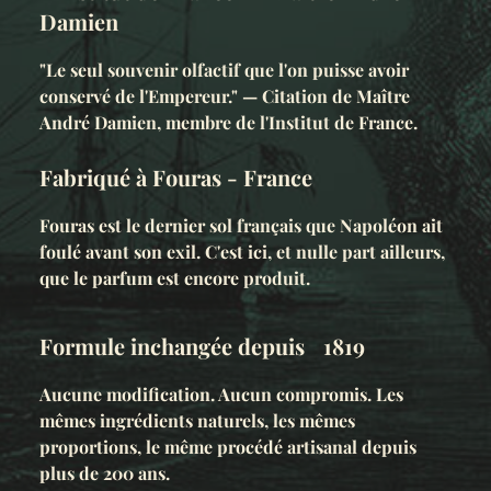
Damien
"Le seul souvenir olfactif que l'on puisse avoir
conservé de l'Empereur." — Citation de Maître
André Damien, membre de l'Institut de France.
Fabriqué à Fouras - France
Fouras est le dernier sol français que Napoléon ait
foulé avant son exil. C'est ici, et nulle part ailleurs,
que le parfum est encore produit.
Formule inchangée depuis 1819
Aucune modification. Aucun compromis. Les
mêmes ingrédients naturels, les mêmes
proportions, le même procédé artisanal depuis
plus de 200 ans.