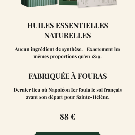
HUILES ESSENTIELLES
NATURELLES
Aucun ingrédient de synthèse. Exactement les
mêmes proportions qu'en 1819.
FABRIQUÉE À FOURAS
Dernier lieu où Napoléon Ier foula le sol français
avant son départ pour Sainte-Hélène.
88 €