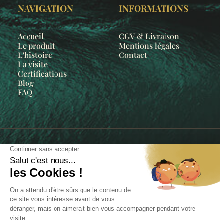
NAVIGATION
INFORMATIONS
Accueil
CGV & Livraison
Le produit
Mentions légales
L'histoire
Contact
La visite
Certifications
Blog
FAQ
© 2026 Napoléon Eau de Cologne — Tous droits réservés